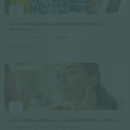
A D-vitamin pótlás segíthet megelőzni a
demenciát
Hír
2 perc
Könnyed
Elolvasom
A B5-vitamin pótlása megszüntetheti az aknét
Jegyzet
3 perc
Könnyed