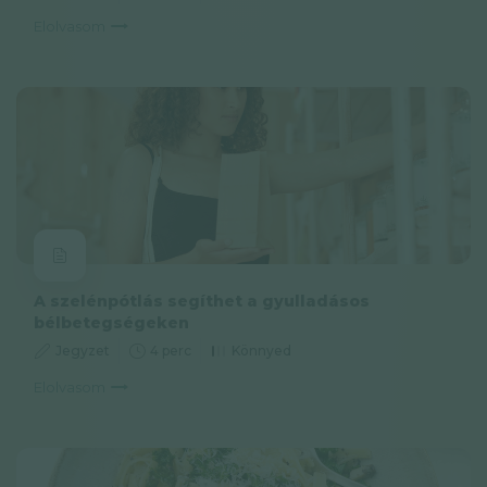
Elolvasom
A szelénpótlás segíthet a gyulladásos
bélbetegségeken
Jegyzet
4 perc
Könnyed
Elolvasom