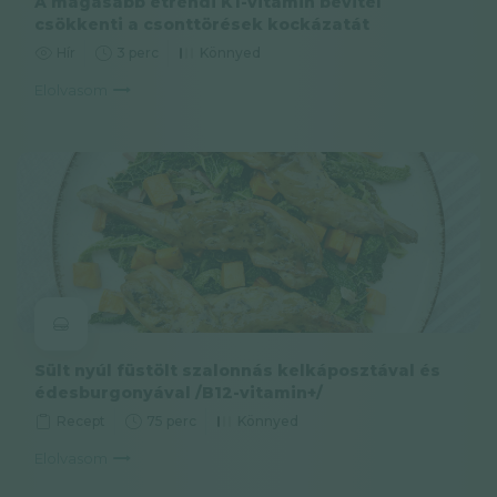
A magasabb étrendi K1-vitamin bevitel
csökkenti a csonttörések kockázatát
Hír
3 perc
Könnyed
Elolvasom
Sült nyúl füstölt szalonnás kelkáposztával és
édesburgonyával /B12-vitamin+/
Recept
75 perc
Könnyed
Elolvasom