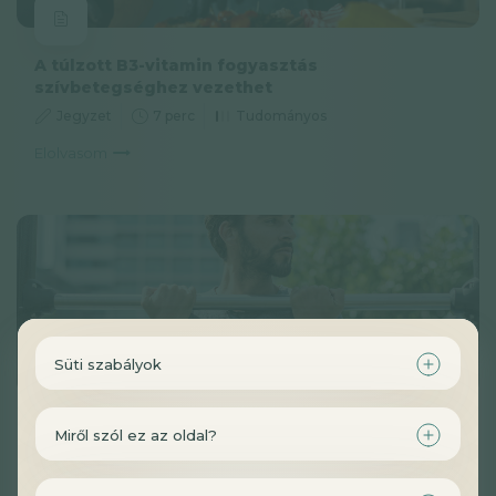
A túlzott B3-vitamin fogyasztás
szívbetegséghez vezethet
Jegyzet
7 perc
Tudományos
Elolvasom
Süti szabályok
A túl alacsony kolinbevitel gyenge izmokat
Miről szól ez az oldal?
eredményezhet
Jegyzet
5 perc
Haladó