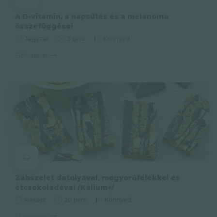
A D-vitamin, a napsütés és a melanoma
összefüggései
Jegyzet
3 perc
Könnyed
Elolvasom
Zabszelet datolyával, mogyorófélékkel és
étcsokoládéval /Kálium+/
Recept
20 perc
Könnyed
Elolvasom