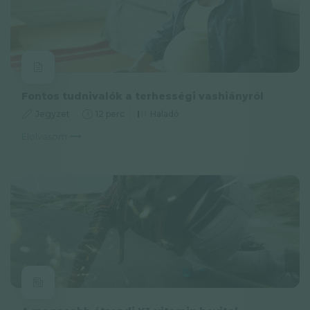
Fontos tudnivalók a terhességi vashiányról
Jegyzet
12 perc
Haladó
Elolvasom