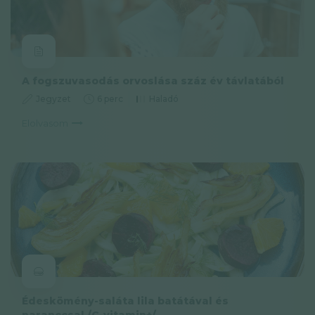
A fogszuvasodás orvoslása száz év távlatából
Jegyzet
6 perc
Haladó
Elolvasom
Édeskömény-saláta lila batátával és
naranccsal /C-vitamin+/