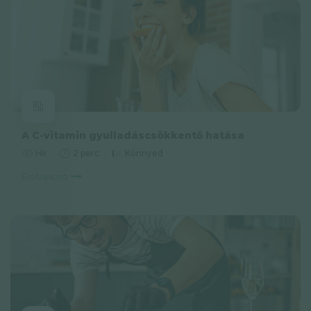
A C-vitamin gyulladáscsökkentő hatása
Hír
2 perc
Könnyed
Elolvasom