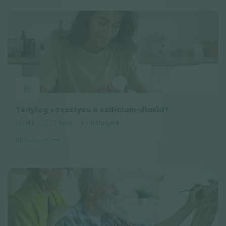
Tényleg veszélyes a szilícium-dioxid?
Hír
2 perc
Könnyed
Elolvasom