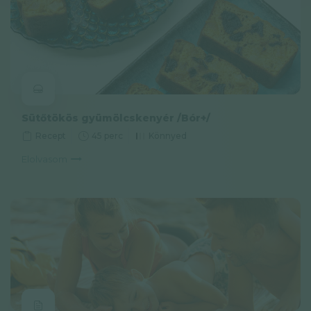
Adatkezelési tájékoztató
Hírlevél
© GAL SynergyTech Zrt.
Sütőtökös gyümölcskenyér /Bór+/
Recept
45 perc
Könnyed
Elolvasom