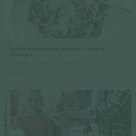
Fodros kelkáposztás gombás tészta /K-
vitamin+/
Recept
25 perc
Könnyed
Elolvasom