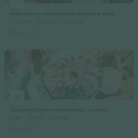
Népszerű és népszerűtlen tévhitek a sóról
Jegyzet
2 perc
Könnyed
Elolvasom
Csontjaink titkos védelmezője, a szelén
Hír
3 perc
Haladó
Elolvasom