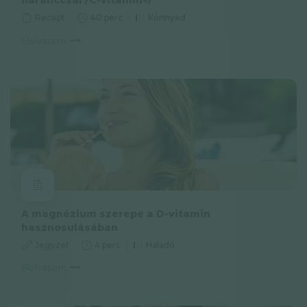
Recept
40 perc
Könnyed
Elolvasom
A magnézium szerepe a D-vitamin
hasznosulásában
Jegyzet
4 perc
Haladó
Elolvasom