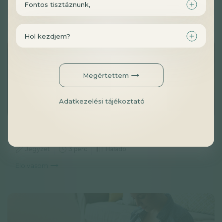
Fontos tisztáznunk,
Elolvasom
Hol kezdjem?
Megértettem
Adatkezelési tájékoztató
A cink csökkenti a béláteresztést
Jegyzet
3 perc
Haladó
Elolvasom