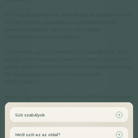
A fő vizsgált szempont az akné okozta arcsérülések száma
volt, ami mellett a gyulladásos és egyéb bőrtünetek
alakulását vizsgálták, egy erre a célra szolgáló
bőrgyógyászati teszt segítségével.
Ezek mellett egy olyan kérdéssort is összeállítottak, ami a
betegek életminőségét értékelte különböző szempontok
alapján, ami jelentősen romolhat a bőrbetegségek hatására.
(Az alacsonyabb pontszámok mutatnak jobb
életminőséget.)
Végül pedig a vizsgáló orvos által megítélt általános javulást
értékelték egy 5 fokozatú skálán:
Süti szabályok
2 = jelentős javulás,
1 = enyhe javulás,
0 = változatlan,
Miről szól ez az oldal?