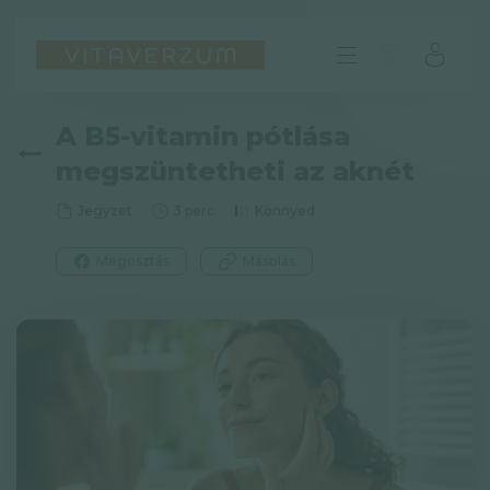
A B5-vitamin pótlása
megszüntetheti az aknét
Jegyzet
3 perc
Könnyed
Megosztás
Másolás
HU
GYIK
Impresszum