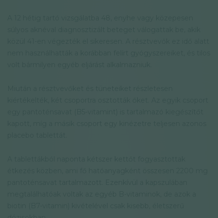
A 12 hétig tartó vizsgálatba 48, enyhe vagy közepesen
súlyos aknéval diagnosztizált beteget válogattak be, akik
közül 41-en végezték el sikeresen. A résztvevők ez idő alatt
nem használhatták a korábban felírt gyógyszereiket, és tilos
volt bármilyen egyéb eljárást alkalmazniuk.
Miután a résztvevőket és tüneteiket részletesen
kiértékelték, két csoportra osztották őket. Az egyik csoport
egy pantoténsavat (B5-vitamint) is tartalmazó kiegészítőt
kapott, míg a másik csoport egy kinézetre teljesen azonos
placebo tablettát.
A tablettákból naponta kétszer kettőt fogyasztottak
étkezés közben, ami fő hatóanyagként összesen 2200 mg
pantoténsavat tartalmazott. Ezenkívül a kapszulában
megtalálhatóak voltak az egyéb B-vitaminok, de azok a
biotin (B7-vitamin) kivételével csak kisebb, életszerű
dózisokban.