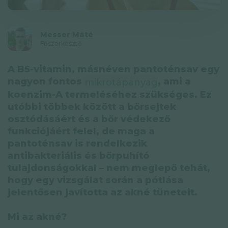
Adatkezelési tájékoztató
Hírlevél
Messer Máté
Főszerkesztő
© GAL SynergyTech Zrt.
A B5-vitamin, másnéven pantoténsav egy
nagyon fontos
, ami a
mikrotápanyag
koenzim-A termeléséhez szükséges. Ez
utóbbi többek között a bőrsejtek
osztódásáért és a bőr védekező
funkciójáért felel, de maga a
pantoténsav is rendelkezik
antibakteriális és bőrpuhító
tulajdonságokkal – nem meglepő tehát,
hogy egy vizsgálat során a pótlása
jelentősen javította az akné tüneteit.
Mi az akné?