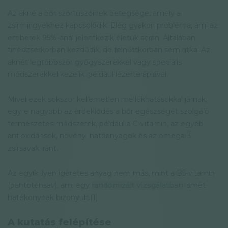
Az akné a bőr szőrtüszőinek betegsége, amely a
zsírmirigyekhez kapcsolódik. Elég gyakori probléma, ami az
emberek 95%-ánál jelentkezik életük során. Általában
tinédzserkorban kezdődik, de felnőttkorban sem ritka. Az
aknét legtöbbször gyógyszerekkel vagy speciális
módszerekkel kezelik, például lézerterápiával.
Mivel ezek sokszor kellemetlen mellékhatásokkal járnak,
egyre nagyobb az érdeklődés a bőr egészségét szolgáló
természetes módszerek, például a C-vitamin, az egyéb
antioxidánsok, növényi hatóanyagok és az omega-3
zsírsavak iránt.
Az egyik ilyen ígéretes anyag nem más, mint a B5-vitamin
(pantoténsav), ami egy
randomizált vizsgálatban
ismét
hatékonynak bizonyult.(1)
A kutatás felépítése