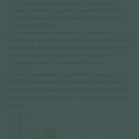
azt mutatták, hogy az alanyok 85,7%-a tapasztalt
legalább 1 pontnyi, vagy afeletti javulást a B5-vitamint
pótló csoportban, míg a placebot szedők körében ez
mindössze 35,7% volt.
A vizsgálat végére a vitaminpótló csoportban a
résztvevők ~43%-ának sikerült 1-es szintre csökkenteni a
bőrtüneteit, ami egyenlő a majdnem tiszta bőrrel és a
kevés elváltozással. Ezzel szemben a placebo
csoportban csak 14,3%-nak sikerült mindez.
Az eredmények képekkel is szemléltetve vannak, ami
elérhető a tanulmányban. A résztvevők jól tolerálták a
vitaminokat, nem tapasztaltak mellékhatásokat, csupán
egyetlen személy panaszkodott, hogy a tabletta mérete
túl nagy.