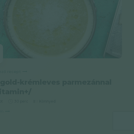
Következő recept
gold-krémleves parmezánnal
itamin+/
pt
30 perc
Könnyed
om