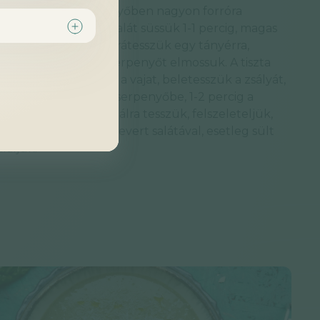
d egy nagyobb serpenyőben nagyon forróra
 bele és mindkét oldalát süssük 1-1 percig, magas
zük a tűzről, a húst rátesszük egy tányérra,
ercig pihentetjük. A serpenyőt elmossuk. A tiszta
ngon felolvasztjuk a vajat, beletesszük a zsályát,
 húst visszatesszük a serpenyőbe, 1-2 percig a
juk, majd a húst egy tálra tesszük, felszeleteljük,
, borsozzuk, és friss kevert salátával, esetleg sült
laljuk.