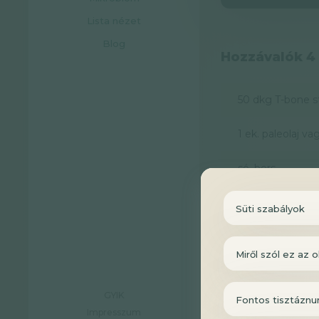
Lista nézet
Blog
Hozzávalók 4
50 dkg T-bone s
1 ek. paleolaj va
só, bors
3 dkg hideg vaj
Süti szabályok
friss zsályalevel
Miről szól ez az o
salátalevelek (pl
spenót, lollo ros
GYIK
Fontos tisztáznu
Impresszum