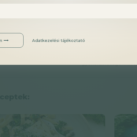
ecet
mindkét oldalát, maj
hevített olajba tegyük
hőfokon. Ezután levess
letakarjuk, és kb. 10 p
serpenyőben közepes lá
m
Adatkezelési tájékoztató
ezzel aromatizáljuk. A
zsályás vajjal locsolgat
ráöntjük a zsályás vajat
gyökérzöldségekkel tá
eceptek: