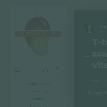
Van 
Rece
T-b
zsá
vit
HU
Recept
Legfrissebbek
Életmód equalizer
Megosztá
Webinár
Mikrobiom