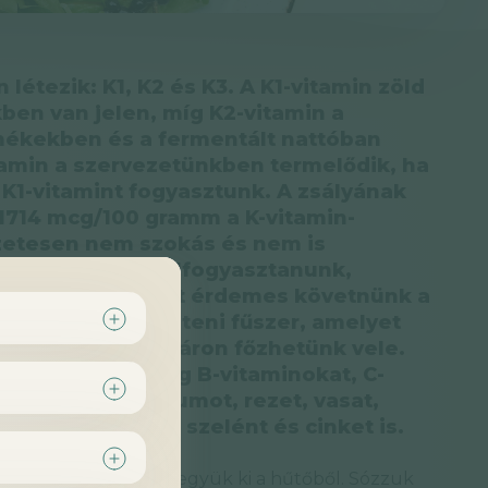
 létezik: K1, K2 és K3. A K1-vitamin zöld
ben van jelen, míg K2-vitamin a
mékekben és a fermentált nattóban
itamin a szervezetünkben termelődik, ha
K1-vitamint fogyasztunk. A zsályának
1714 mcg/100 gramm a K-vitamin-
zetesen nem szokás és nem is
ammot egyben elfogyasztanunk,
ran keveset” elvét érdemes követnünk a
ében. A zsálya isteni fűszer, amelyet
ünk, így télen-nyáron főzhetünk vele.
n tartalmaz még B-vitaminokat, C-
nt, továbbá kalciumot, rezet, vasat,
mot, káliumot, szelént és cinket is.
 órával a sütés előtt vegyük ki a hűtőből. Sózzuk