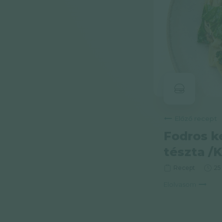
Előző recept
Fodros k
tészta /K
Recept
25
Elolvasom