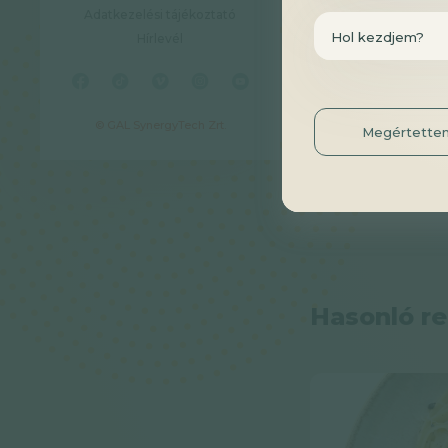
pár ek. balzsam
Adatkezelési tájékoztató
Hol kezdjem?
Hírlevél
© GAL SynergyTech Zrt.
Megértette
Hasonló r