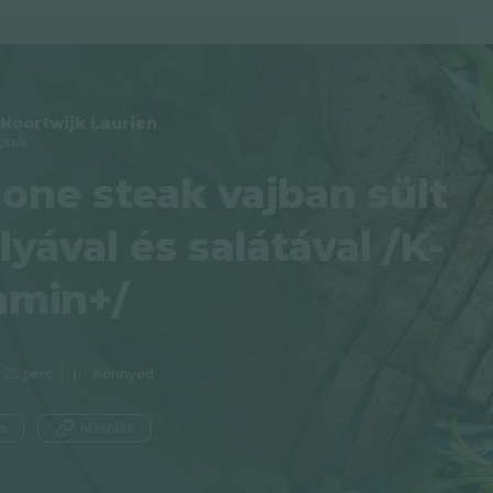
Noortwijk Laurien
ptek
one steak vajban sült
lyával és salátával /K-
amin+/
25 perc
Könnyed
s
Másolás