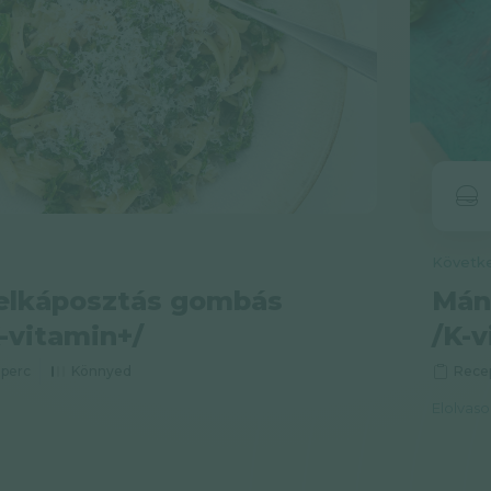
elkáposztás gombás
Mán
-vitamin+/
/K-v
 perc
Könnyed
Rece
Elolvas