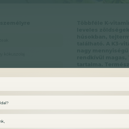
 személyre
Többféle K-vitamin
leveles zöldségek
húsokban, tejter
teak
található. A K3-v
nagy mennyiségű 
gy kókuszolaj
rendkívül magas, 
tartalma. Termés
szükséges 100 gr
helyette a „gyak
zöldfűszerek eset
otthon is ültethet
ek
Nagy mennyiségbe
ldal?
vitamint, E-vitami
. madársaláta, rukkola,
mangánt, magnéziu
so)
nk,
A steaket legalább fél