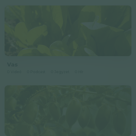
Vas
0 Videó
0 Podcast
0 Jegyzet
0 Hír