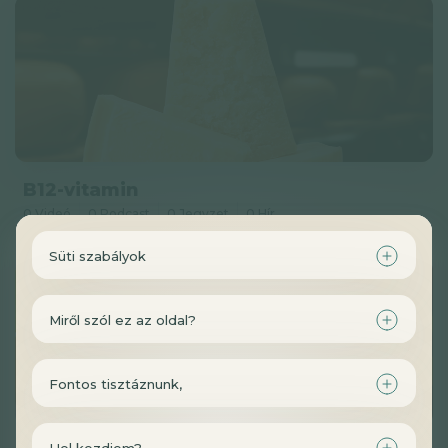
B12-vitamin
0 Videó
0 Podcast
0 Jegyzet
0 Hír
Süti szabályok
Miről szól ez az oldal?
Fontos tisztáznunk,
Hol kezdjem?