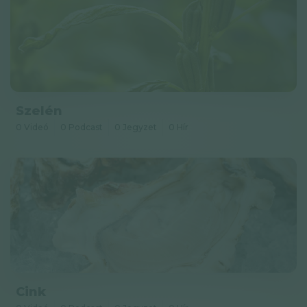
Szelén
0 Videó
0 Podcast
0 Jegyzet
0 Hír
Cink