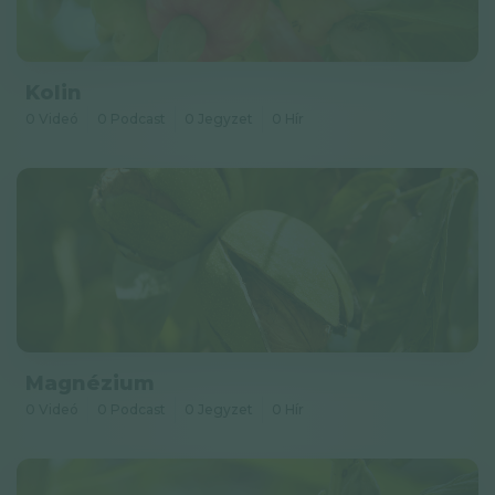
Kolin
0 Videó
0 Podcast
0 Jegyzet
0 Hír
Magnézium
0 Videó
0 Podcast
0 Jegyzet
0 Hír