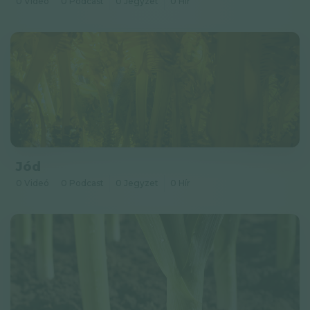
0 Videó
0 Podcast
0 Jegyzet
0 Hír
Jód
0 Videó
0 Podcast
0 Jegyzet
0 Hír