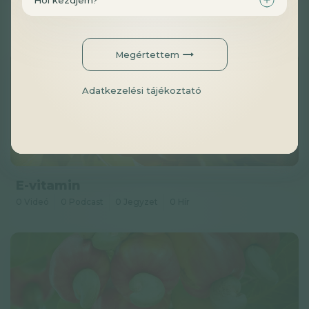
Bór
0 Videó
0 Podcast
0 Jegyzet
0 Hír
Megértettem
Adatkezelési tájékoztató
E-vitamin
0 Videó
0 Podcast
0 Jegyzet
0 Hír