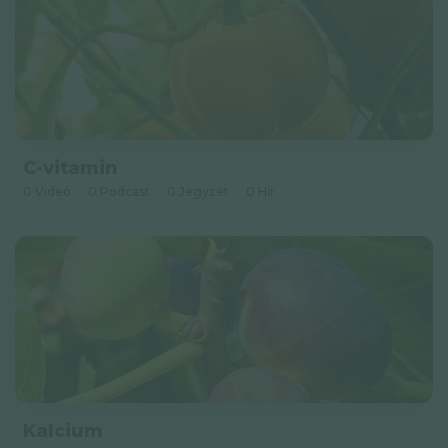
Adatkezelési tájékoztató
Hírlevél
© GAL SynergyTech Zrt.
C-vitamin
0 Videó
0 Podcast
0 Jegyzet
0 Hír
Kalcium