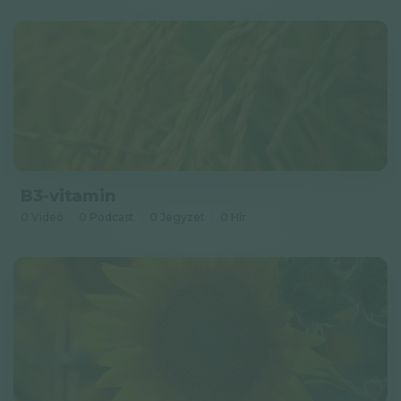
B3-vitamin
0 Videó
0 Podcast
0 Jegyzet
0 Hír